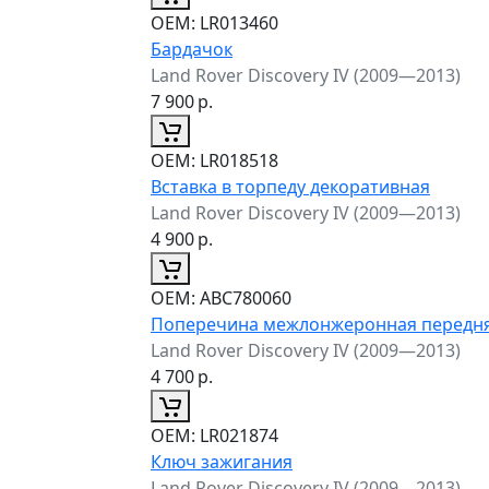
ОЕМ:
LR013460
Бардачок
Land Rover Discovery IV (2009—2013)
7 900
р.
ОЕМ:
LR018518
Вставка в торпеду декоративная
Land Rover Discovery IV (2009—2013)
4 900
р.
ОЕМ:
ABC780060
Поперечина межлонжеронная передн
Land Rover Discovery IV (2009—2013)
4 700
р.
ОЕМ:
LR021874
Ключ зажигания
Land Rover Discovery IV (2009—2013)