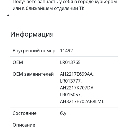
Получаете запчасть у себя в городе курьером
или в ближайшем отделении ТК
Информация
Внутренний номер
11492
ОЕМ
LR013765
ОЕМ заменителей
AH2217E699AA,
LR013777,
AH2217K707DA,
LR015057,
AH3217E702AB8LML
Состояние
б.у
Описание