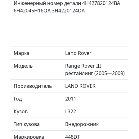
Инженерный номер детали 4H427820124BA
6H42045H16QA 3H4220124DA
Марка
Land Rover
Модель
Range Rover III
рестайлинг (2005—2009)
Производитель
LAND ROVER
Год
2011
Кузов
L322
Тип кузова
Внедорожник
Маркировка
448DT