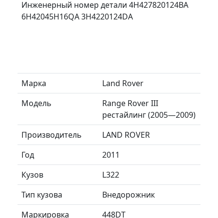
Инженерный номер детали 4H427820124BA
6H42045H16QA 3H4220124DA
Марка
Land Rover
Модель
Range Rover III
рестайлинг (2005—2009)
Производитель
LAND ROVER
Год
2011
Кузов
L322
Тип кузова
Внедорожник
Маркировка
448DT